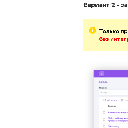
Вариант 2 - з
Только пр
без интег