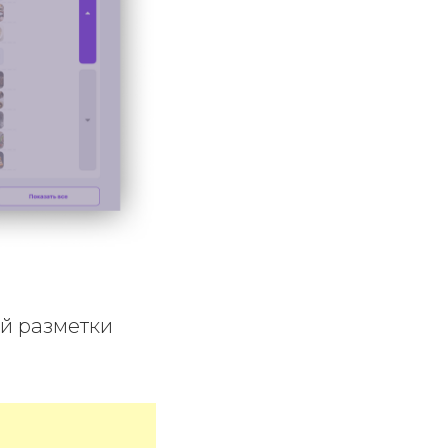
й разметки