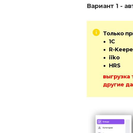
Вариант 1 - а
Только пр
1С
R-Keepe
iiko
HRS
выгрузка 
другие да