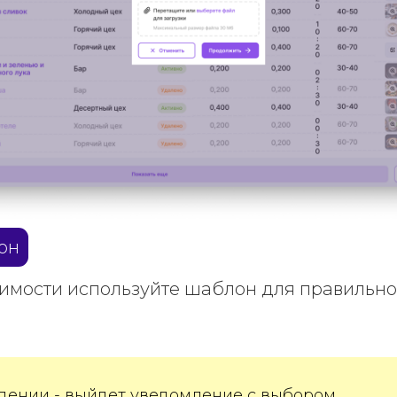
он
имости используйте шаблон для правильно
дении - выйдет уведомление с выбором