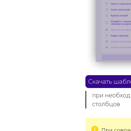
Скачать шабл
при необход
столбцов
При совпа