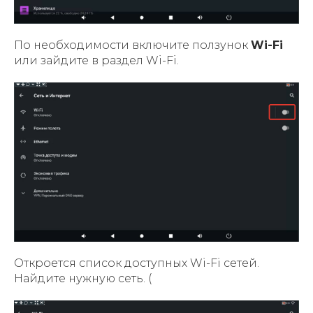
По необходимости включите ползунок
Wi-Fi
или зайдите в раздел Wi-Fi.
Откроется список доступных Wi-Fi сетей.
Найдите нужную сеть.
(