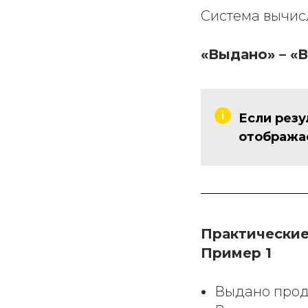
Система вычисл
«Выдано» – «
Если резу
отобража
Практически
Пример 1
Выдано прод