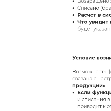
Возвращено 
Списано (бра
Расчет в си
Что увидит 
будет указа
Условие возн
Возможность ф
связана с нас
продукции»
.
Если функ
и списания 
приводит к о