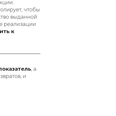
кции.
олирует, чтобы
ство выданной
те реализации
ить к
показатель
, а
звратов, и