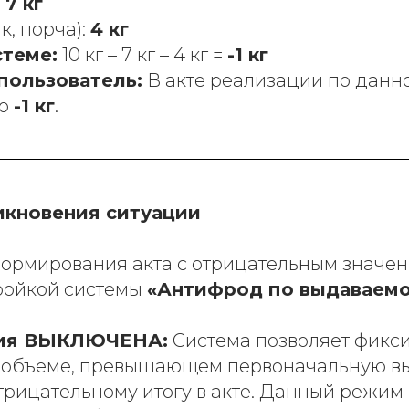
:
7 кг
к, порча):
4 кг
стеме:
10 кг – 7 кг – 4 кг =
-1 кг
пользователь:
В акте реализации по данн
но
-1 кг
.
икновения ситуации
ормирования акта с отрицательным значе
тройкой системы
«Антифрод по выдаваем
ция ВЫКЛЮЧЕНА:
Система позволяет фикси
в объеме, превышающем первоначальную вы
трицательному итогу в акте. Данный режим 