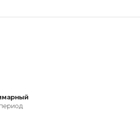
ммарный
 период