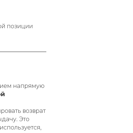
ой позиции
нием напрямую
ой
ровать возврат
дачу. Это
используется,