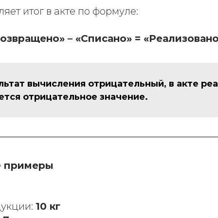
яет итог в акте по формуле:
Возвращено» – «Списано» = «Реализован
льтат вычисления отрицательный, в акте ре
ется отрицательное значение.
е примеры
укции:
10 кг