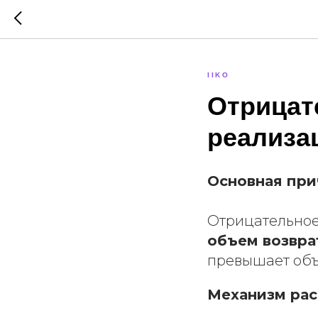
IIKO
Отрицат
реализац
Основная при
Отрицательное
объем возвра
превышает объ
Механизм рас