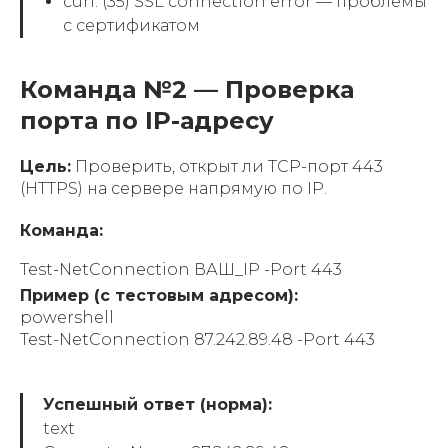
curl: (35) SSL connection error — проблемы
с сертификатом
Команда №2 — Проверка
порта по IP-адресу
Цель:
Проверить, открыт ли TCP-порт 443
(HTTPS) на сервере напрямую по IP.
Команда:
Test-NetConnection ВАШ_IP -Port 443
Пример (с тестовым адресом):
powershell
Test-NetConnection 87.242.89.48 -Port 443
Успешный ответ (норма):
text