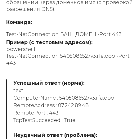
обращении через доменное имя (с проверкой
разрешения DNS).
Команда:
Test-NetConnection ВАШ_ДОМЕН -Port 443
Пример (с тестовым адресом):
powershell
Test-NetConnection 5405086527v3.rfa.ooo -Port
443
Успешный ответ (норма):
text
ComputerName : 5405086527v3.rfa.ooo
RemoteAddress : 87.242.89.48
RemotePort : 443
TcpTestSucceeded : True
Неудачный ответ (проблема):