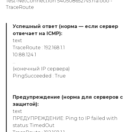
Test-NetConnection 5405086527v3.rfa.ooo -
TraceRoute
Успешный ответ (норма — если сервер
отвечает на ICMP):
text
TraceRoute : 192.168.1.1
10.88.124.1
...
(конечный IP сервера)
PingSucceeded : True
Предупреждение (норма для серверов с
защитой):
text
ПРЕДУПРЕЖДЕНИЕ: Ping to IP failed with
status: TimedOut