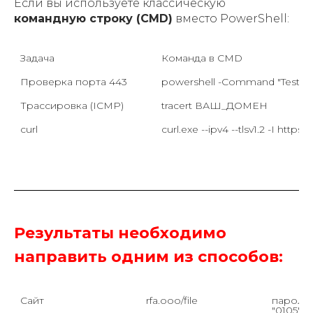
Если вы используете классическую
командную строку (CMD)
вместо PowerShell:
Задача
Команда в CMD
Проверка порта 443
powershell -Command "Test-N
Трассировка (ICMP)
tracert ВАШ_ДОМЕН
curl
curl.exe --ipv4 --tlsv1.2 -I ht
Результаты необходимо
направить одним из способов:
Сайт 
rfa.ooo/file
пароль 
"0105"