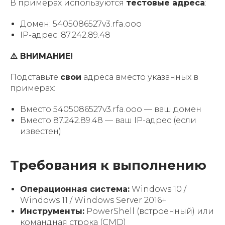
В примерах используются
тестовые адреса
:
Домен: 5405086527v3.rfa.ooo
IP-адрес: 87.242.89.48
⚠️ ВНИМАНИЕ!
Подставьте
свои
адреса вместо указанных в
примерах:
Вместо 5405086527v3.rfa.ooo — ваш домен
Вместо 87.242.89.48 — ваш IP-адрес (если
известен)
Требования к выполнению
Операционная система:
Windows 10 /
Windows 11 / Windows Server 2016+
Инструменты:
PowerShell (встроенный) или
командная строка (CMD)