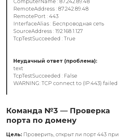
ComputerName : 87.242.89.48
RemoteAddress : 87.242.89.48
RemotePort : 443
InterfaceAlias : Беспроводная сеть
SourceAddress : 192.168.1.127
TcpTestSucceeded : True
Неудачный ответ (проблема):
text
TcpTestSucceeded : False
WARNING: TCP connect to (IP:443) failed
Команда №3 — Проверка
порта по домену
Цель:
Проверить, открыт ли порт 443 при