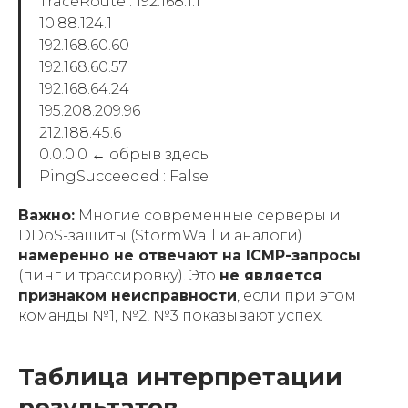
TraceRoute : 192.168.1.1
10.88.124.1
192.168.60.60
192.168.60.57
192.168.64.24
195.208.209.96
212.188.45.6
0.0.0.0 ← обрыв здесь
PingSucceeded : False
Важно:
Многие современные серверы и
DDoS-защиты (StormWall и аналоги)
намеренно не отвечают на ICMP-запросы
(пинг и трассировку). Это
не является
признаком неисправности
, если при этом
команды №1, №2, №3 показывают успех.
Таблица интерпретации
результатов