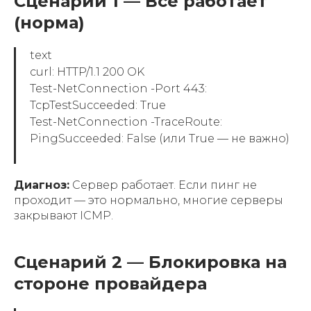
Сценарий 1 — Всё работает
(норма)
text
curl: HTTP/1.1 200 OK
Test-NetConnection -Port 443:
TcpTestSucceeded: True
Test-NetConnection -TraceRoute:
PingSucceeded: False (или True — не важно)
Диагноз:
Сервер работает. Если пинг не
проходит — это нормально, многие серверы
закрывают ICMP.
Сценарий 2 — Блокировка на
стороне провайдера