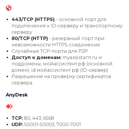
443/TCP (HTTPS)
- основной порт для
подключения к ID-серверу и транспортному
серверу
80/TCP (HTTP)
- резервный порт при
невозможности HTTPS-соединения
Случайные TCP-порты для P2P
Доступ к доменам:
myassistant.ru и
поддомены, мойассистент.рф (основной
домен), id.мойассистент.рф (ID-сервер)
Разрешение на проверку сертификатов
сервера
AnyDesk
TCP:
80, 443, 6568
UDP:
50001-50003, 7000-7001